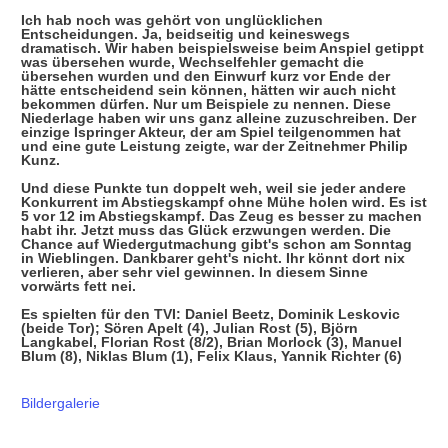
Ich hab noch was gehört von unglücklichen
Entscheidungen. Ja, beidseitig und keineswegs
dramatisch. Wir haben beispielsweise beim Anspiel getippt
was übersehen wurde, Wechselfehler gemacht die
übersehen wurden und den Einwurf kurz vor Ende der
hätte entscheidend sein können, hätten wir auch nicht
bekommen dürfen. Nur um Beispiele zu nennen. Diese
Niederlage haben wir uns ganz alleine zuzuschreiben. Der
einzige Ispringer Akteur, der am Spiel teilgenommen hat
und eine gute Leistung zeigte, war der Zeitnehmer Philip
Kunz.
Und diese Punkte tun doppelt weh, weil sie jeder andere
Konkurrent im Abstiegskampf ohne Mühe holen wird. Es ist
5 vor 12 im Abstiegskampf. Das Zeug es besser zu machen
habt ihr. Jetzt muss das Glück erzwungen werden. Die
Chance auf Wiedergutmachung gibt's schon am Sonntag
in Wieblingen. Dankbarer geht's nicht. Ihr könnt dort nix
verlieren, aber sehr viel gewinnen. In diesem Sinne
vorwärts fett nei.
Es spielten für den TVI: Daniel Beetz, Dominik Leskovic
(beide Tor); Sören Apelt (4), Julian Rost (5), Björn
Langkabel, Florian Rost (8/2), Brian Morlock (3), Manuel
Blum (8), Niklas Blum (1), Felix Klaus, Yannik Richter (6)
Bildergalerie