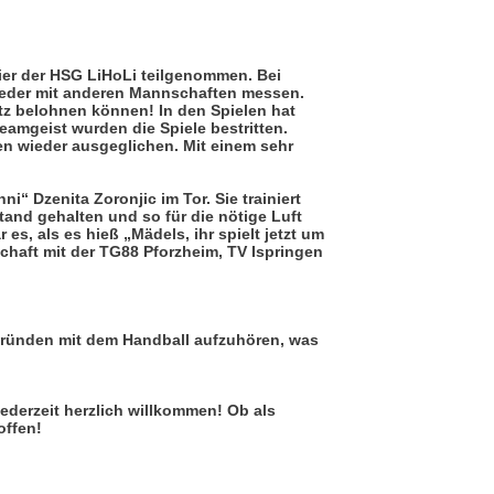
ier der HSG LiHoLi teilgenommen. Bei
ieder mit anderen Mannschaften messen.
tz belohnen können! In den Spielen hat
Teamgeist wurden die Spiele bestritten.
n wieder ausgeglichen. Mit einem sehr
i“ Dzenita Zoronjic im Tor. Sie trainiert
and gehalten und so für die nötige Luft
s, als es hieß „Mädels, ihr spielt jetzt um
chaft mit der TG88 Pforzheim, TV Ispringen
n Gründen mit dem Handball aufzuhören, was
jederzeit herzlich willkommen! Ob als
offen!