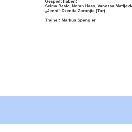
Gespielt haben:
Selma Besic, Norah Haas, Vanessa Matijevic
„Jenni“ Dzenita Zoronjic (Tor)
Trainer: Markus Spengler