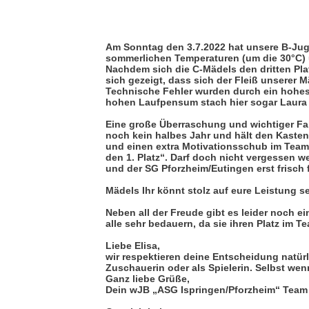
Weibliche B-Jugend erfol
Am Sonntag den 3.7.2022 hat unsere B-Jug
sommerlichen Temperaturen (um die 30°C) 
Nachdem sich die C-Mädels den dritten Pla
sich gezeigt, dass sich der Fleiß unserer M
Technische Fehler wurden durch ein hohes
hohen Laufpensum stach hier sogar Laura 
Eine große Überraschung und wichtiger Fakto
noch kein halbes Jahr und hält den Kasten
und einen extra Motivationsschub im Team g
den 1. Platz“. Darf doch nicht vergessen w
und der SG Pforzheim/Eutingen erst frisch 
Mädels Ihr könnt stolz auf eure Leistung se
Neben all der Freude gibt es leider noch e
alle sehr bedauern, da sie ihren Platz im T
Liebe Elisa,
wir respektieren deine Entscheidung natürl
Zuschauerin oder als Spielerin. Selbst wenn
Ganz liebe Grüße,
Dein wJB „ASG Ispringen/Pforzheim“ Team