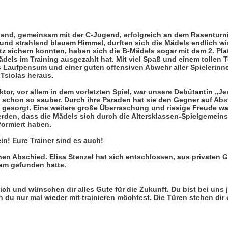
greich auf Liedolsheimer Rasenturnier
end, gemeinsam mit der C-Jugend, erfolgreich an dem Rasenturn
und strahlend blauem Himmel, durften sich die Mädels endlich w
tz sichern konnten, haben sich die B-Mädels sogar mit dem 2. Pla
ädels im Training ausgezahlt hat. Mit viel Spaß und einem tollen 
 Laufpensum und einer guten offensiven Abwehr aller Spielerinne
Tsiolas heraus.
r, vor allem in dem vorletzten Spiel, war unsere Debütantin „Jenn
 schon so sauber. Durch ihre Paraden hat sie den Gegner auf Abst
esorgt. Eine weitere große Überraschung und riesige Freude war e
erden, dass die Mädels sich durch die Altersklassen-Spielgemeins
formiert haben.
in! Eure Trainer sind es auch!
inen Abschied. Elisa Stenzel hat sich entschlossen, aus private
eam gefunden hatte.
ich und wünschen dir alles Gute für die Zukunft. Du bist bei uns 
 du nur mal wieder mit trainieren möchtest. Die Türen stehen dir 