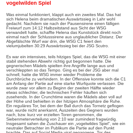
vogelwilden Spiel
Was einmal funktioniert, klappt auch ein zweites Mal. Das hat
sich Helena beim dramatischen Auswärtssieg in Lahr wohl
gedacht. Nachdem sie nach der Pausensirene einen fälligen
Freiwurf zum 14:12 Halbzeitstand aus Sicht der WSG
verwandelt hatte, schaffte Helena das Kunststück direkt noch
einmal nach der Schlusssirene aus unglaublicher Distanz. Der
Abgefälschte Wurf war drin, die WSG C1 feiert den
vielumjubelten 30:29 Auswärtssieg bei der JSG Scutro.
Es war ein intensives, teils hitziges Spiel, das die WSG mit einer
stabil stehenden Abwehr richtig gut begonnen hatte. Die
gegnerischen Mädels spielten ihre Angriffe lange aus und
verschleppten so das Tempo. Ging es bei der JSG aber mal
schnell, hatte die WSG immer wieder Probleme die
Durchbrüche zu verhindern. In der Offensive konnte sich die C1
am Anfang der Partie auf eine starke Wurfquote verlassen. Die
wurde zwar vor allem zu Beginn der zweiten Hälfte wieder
etwas schlechter, die technischen Fehler häuften sich
zusehends. In der Crunchtime waren die Mädels aber voll auf
der Höhe und behielten in der hitzigen Atmosphäre die Ruhe.
Ein reguläres Tor, bei dem der Ball durch das Tornetz geflogen
war, wurde nicht anerkannt, Auszeiten des Gegners wurden
nach, bzw. kurz vor erzielten Toren genommen, die
Siebenmeterverteilung von 2:10 war zumindest fragwürdig.
Insgesamt sahen die Zuschauer ein „vogelwildes Spiel“, wie ein
neutraler Betrachter im Publikum die Partie auf den Punkt
brachte. Das auf Social Media viral gegangene „Tor des