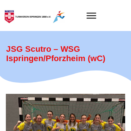
JSG Scutro – WSG
Ispringen/Pforzheim (wC)