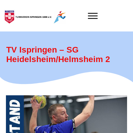
TV Ispringen – SG
Heidelsheim/Helmsheim 2