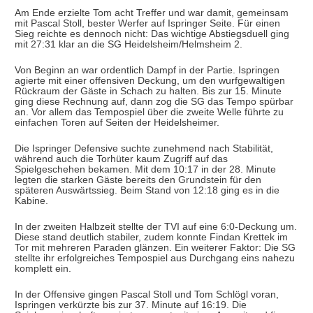
Am Ende erzielte Tom acht Treffer und war damit, gemeinsam
mit Pascal Stoll, bester Werfer auf Ispringer Seite. Für einen
Sieg reichte es dennoch nicht: Das wichtige Abstiegsduell ging
mit 27:31 klar an die SG Heidelsheim/Helmsheim 2.
Von Beginn an war ordentlich Dampf in der Partie. Ispringen
agierte mit einer offensiven Deckung, um den wurfgewaltigen
Rückraum der Gäste in Schach zu halten. Bis zur 15. Minute
ging diese Rechnung auf, dann zog die SG das Tempo spürbar
an. Vor allem das Tempospiel über die zweite Welle führte zu
einfachen Toren auf Seiten der Heidelsheimer.
Die Ispringer Defensive suchte zunehmend nach Stabilität,
während auch die Torhüter kaum Zugriff auf das
Spielgeschehen bekamen. Mit dem 10:17 in der 28. Minute
legten die starken Gäste bereits den Grundstein für den
späteren Auswärtssieg. Beim Stand von 12:18 ging es in die
Kabine.
In der zweiten Halbzeit stellte der TVI auf eine 6:0-Deckung um.
Diese stand deutlich stabiler, zudem konnte Findan Krettek im
Tor mit mehreren Paraden glänzen. Ein weiterer Faktor: Die SG
stellte ihr erfolgreiches Tempospiel aus Durchgang eins nahezu
komplett ein.
In der Offensive gingen Pascal Stoll und Tom Schlögl voran,
Ispringen verkürzte bis zur 37. Minute auf 16:19. Die