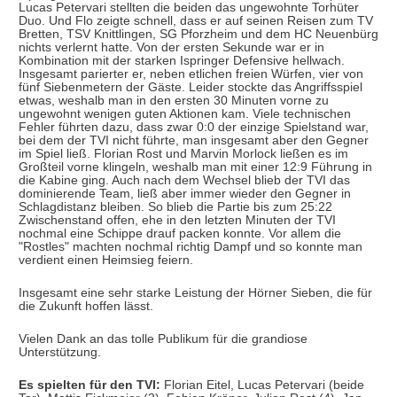
Lucas Petervari stellten die beiden das ungewohnte Torhüter
Duo. Und Flo zeigte schnell, dass er auf seinen Reisen zum TV
Bretten, TSV Knittlingen, SG Pforzheim und dem HC Neuenbürg
nichts verlernt hatte. Von der ersten Sekunde war er in
Kombination mit der starken Ispringer Defensive hellwach.
Insgesamt parierter er, neben etlichen freien Würfen, vier von
fünf Siebenmetern der Gäste. Leider stockte das Angriffsspiel
etwas, weshalb man in den ersten 30 Minuten vorne zu
ungewohnt wenigen guten Aktionen kam. Viele technischen
Fehler führten dazu, dass zwar 0:0 der einzige Spielstand war,
bei dem der TVI nicht führte, man insgesamt aber den Gegner
im Spiel ließ. Florian Rost und Marvin Morlock ließen es im
Großteil vorne klingeln, weshalb man mit einer 12:9 Führung in
die Kabine ging. Auch nach dem Wechsel blieb der TVI das
dominierende Team, ließ aber immer wieder den Gegner in
Schlagdistanz bleiben. So blieb die Partie bis zum 25:22
Zwischenstand offen, ehe in den letzten Minuten der TVI
nochmal eine Schippe drauf packen konnte. Vor allem die
"Rostles" machten nochmal richtig Dampf und so konnte man
verdient einen Heimsieg feiern.
Insgesamt eine sehr starke Leistung der Hörner Sieben, die für
die Zukunft hoffen lässt.
Vielen Dank an das tolle Publikum für die grandiose
Unterstützung.
Es spielten für den TVI:
Florian Eitel, Lucas Petervari (beide