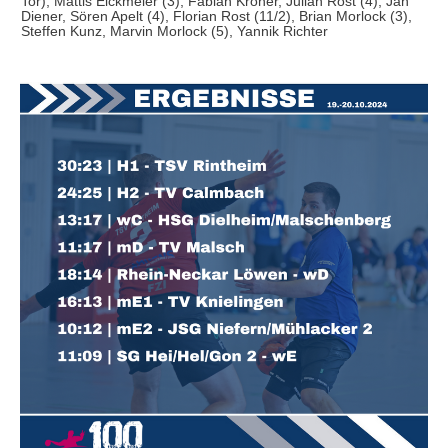
Tor), Mattis Eickmeier (3), Fabian Kröner, Julian Rost (4), Jan
Diener, Sören Apelt (4), Florian Rost (11/2), Brian Morlock (3),
Steffen Kunz, Marvin Morlock (5), Yannik Richter