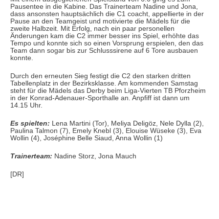
Pausentee in die Kabine. Das Trainerteam Nadine und Jona,
dass ansonsten hauptsächlich die C1 coacht, appellierte in der
Pause an den Teamgeist und motivierte die Mädels für die
zweite Halbzeit. Mit Erfolg, nach ein paar personellen
Änderungen kam die C2 immer besser ins Spiel, erhöhte das
Tempo und konnte sich so einen Vorsprung erspielen, den das
Team dann sogar bis zur Schlusssirene auf 6 Tore ausbauen
konnte.
Durch den erneuten Sieg festigt die C2 den starken dritten
Tabellenplatz in der Bezirksklasse. Am kommenden Samstag
steht für die Mädels das Derby beim Liga-Vierten TB Pforzheim
in der Konrad-Adenauer-Sporthalle an. Anpfiff ist dann um
14.15 Uhr.
Es spielten:
Lena Martini (Tor), Meliya Deligöz, Nele Dylla (2),
Paulina Talmon (7), Emely Knebl (3), Elouise Wüseke (3), Eva
Wollin (4), Joséphine Belle Siaud, Anna Wollin (1)
Trainerteam:
Nadine Storz, Jona Mauch
[DR]