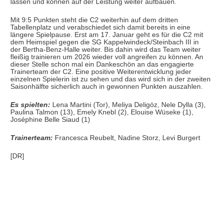
lassen und können auf der Leistung weiter aufbauen.
Mit 9:5 Punkten steht die C2 weiterhin auf dem dritten
Tabellenplatz und verabschiedet sich damit bereits in eine
längere Spielpause. Erst am 17. Januar geht es für die C2 mit
dem Heimspiel gegen die SG Kappelwindeck/Steinbach III in
der Bertha-Benz-Halle weiter. Bis dahin wird das Team weiter
fleißig trainieren um 2026 wieder voll angreifen zu können. An
dieser Stelle schon mal ein Dankeschön an das engagierte
Trainerteam der C2. Eine positive Weiterentwicklung jeder
einzelnen Spielerin ist zu sehen und das wird sich in der zweiten
Saisonhälfte sicherlich auch in gewonnen Punkten auszahlen.
Es spielten:
Lena Martini (Tor), Meliya Deligöz, Nele Dylla (3),
Paulina Talmon (13), Emely Knebl (2), Elouise Wüseke (1),
Joséphine Belle Siaud (1)
Trainerteam:
Francesca Reubelt, Nadine Storz, Levi Burgert
[DR]