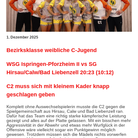
1. Dezember 2025
Bezirksklasse weibliche C-Jugend
WSG Ispringen-Pforzheim II vs SG
Hirsau/Calw/Bad Liebenzell 20:23 (10:12)
C2 muss sich mit kleinem Kader knapp
geschlagen geben
Komplett ohne Auswechselspielerin musste die C2 gegen die
Spielgemeinschaft aus Hirsau, Calw und Bad Liebenzell ran.
Dafür hat das Team eine richtig starke kämpferische Leistung
gezeigt und alles auf der Platte gelassen. Mit ein bisschen mehr
Aggressivität in der Abwehr und etwas mehr Wurfglück in der
Offensive wäre vielleicht sogar ein Punktgewinn möglich
gewesen. Trotzdem müssen sich die Mädels nichts vorwerfen